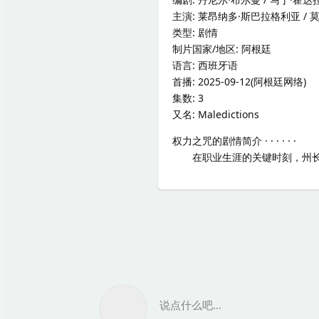
主演: 莱昂纳多·斯巴拉格利亚 /
类型: 剧情
制片国家/地区: 阿根廷
语言: 西班牙语
首播: 2025-09-12(阿根廷网络)
集数: 3
又名: Maledictions
权力之咒的剧情简介 · · · · · ·
在职业生涯的关键时刻，州长的
说点什么吧...