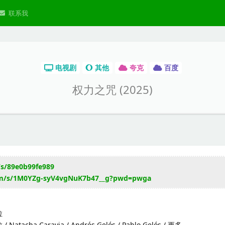
联系我
电视剧
其他
夸克
百度
权力之咒 (2025)
/s/89e0b99fe989
com/s/1M0YZg-syV4vgNuK7b47__g?pwd=pwga
拉
acha Caravia / Andrés Gelós / Pablo Gelós / 更多...