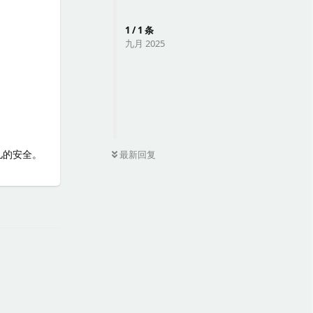
1
/
1
条
九月 2025
0
条未读
儿的安全。
最新回复
回复