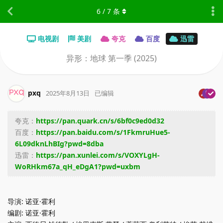
6
/
7
条
电视剧
美剧
夸克
百度
迅雷
异形：地球 第一季 (2025)
pxq
2025年8月13日
已编辑
夸克：
https://pan.quark.cn/s/6bf0c9ed0d32
百度：
https://pan.baidu.com/s/1FkmruHue5-
6L09dknLhBIg?pwd=8dba
迅雷：
https://pan.xunlei.com/s/VOXYLgH-
WoRHkm67a_qH_eDgA1?pwd=uxbm
导演: 诺亚·霍利
编剧: 诺亚·霍利