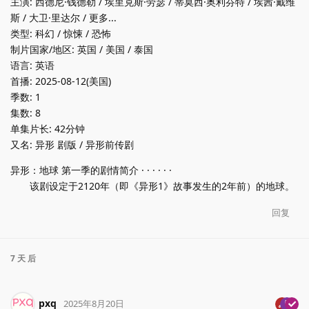
主演: 西德尼·钱德勒 / 埃里克斯·劳瑟 / 蒂莫西·奥利芬特 / 埃茜·戴维
斯 / 大卫·里达尔 / 更多...
类型: 科幻 / 惊悚 / 恐怖
制片国家/地区: 英国 / 美国 / 泰国
语言: 英语
首播: 2025-08-12(美国)
季数: 1
集数: 8
单集片长: 42分钟
又名: 异形 剧版 / 异形前传剧
异形：地球 第一季的剧情简介 · · · · · ·
该剧设定于2120年（即《异形1》故事发生的2年前）的地球。
回复
7 天
后
pxq
2025年8月20日