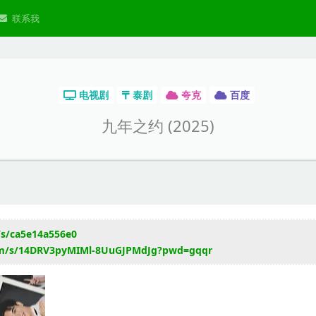
联系我
电视剧
泰剧
夸克
百度
九年之约 (2025)
/s/ca5e14a556e0
com/s/14DRV3pyMIMl-8UuGJPMdJg?pwd=gqqr