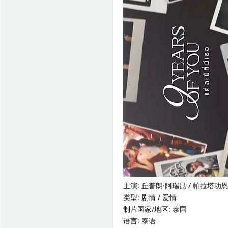
主演: 丘普朗·阿瑞昆 / 帕拉塔功恩
类型: 剧情 / 爱情
制片国家/地区: 泰国
语言: 泰语