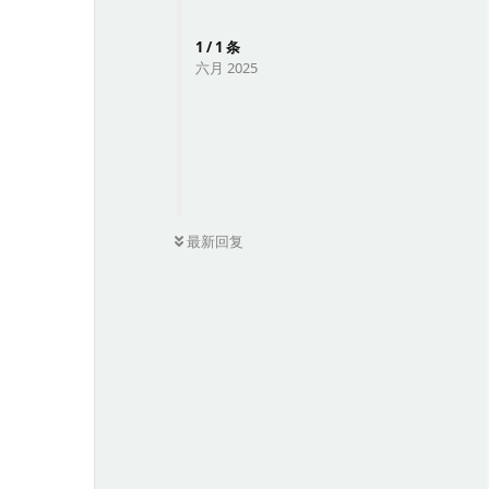
1
/
1
条
六月 2025
0
条未读
最新回复