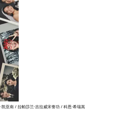
·凯亚南 / 拉帕莎兰·吉拉威宋誊功 / 科恩·希瑞嵩