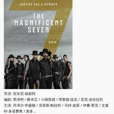
导演: 安东尼·福奎阿
编剧: 黑泽明 / 桥本忍 / 小国英雄 / 理查德·温克 / 尼克·皮佐拉托
主演: 丹泽尔·华盛顿 / 克里斯·帕拉特 / 马特·波莫 / 伊桑·霍克 / 文森
特·多诺费奥 / 更多...