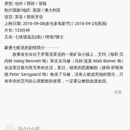
类型: 动作 / 西部 / 冒险
制片国家/地区: 美国 / 澳大利亚
语言: 英语 / 西班牙语
上映日期: 2016-09-08(多伦多电影节) / 2016-09-23(美国)
片长: 133分钟
又名: 七侠荡寇志(港) / 绝地7骑士
豪勇七蛟龙的剧情简介 · · · · · ·
故事发生在位于罗斯克里克的一座矿业小镇上，艾玛（海莉·贝
内特 Haley Bennett 饰）和丈夫马修（马特·波莫 Matt Bomer 饰）
在这里过着与世无争的生活，某日，镇里的恶霸鲍勃（彼得·萨斯加
德 Peter Sarsgaard 饰）枪杀了马修，没有人敢追究他的责任，只
有幸存的艾玛在心里默默的发誓，一定要让鲍勃血债血偿。
回复
说点什么吧...