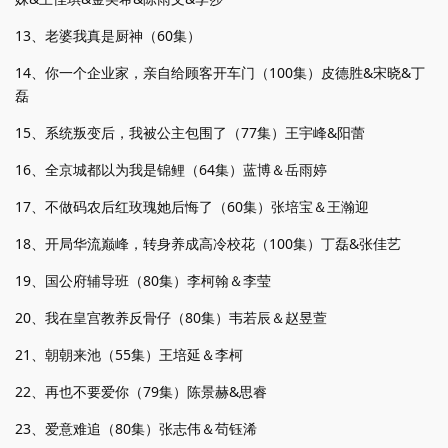
13、老婆我真是厨神（60集）
14、你一个企业家，亲自给顾客开车门（100集）皮德胜&宋晓&丁
磊
15、系统叛变后，我被公主包围了（77集）王宇峰&阳蕾
16、全京城都以为我是锦鲤（64集）蓝博＆岳雨婷
17、不做码农后红玫瑰她后悔了（60集）张培宝＆王瀚迎
18、开局华流巅峰，转身养成高冷校花（100集）丁磊&张佳艺
19、国公府辅导班（80集）李柯翰＆李莹
20、我在皇宫教养反骨仔（80集）韦若辰＆赵昱萱
21、朝朝来池（55集）王培延＆李柯
22、再也不要爱你（79集）陈景赫&思睿
23、爱意难追（80集）张志伟＆苟钰浠