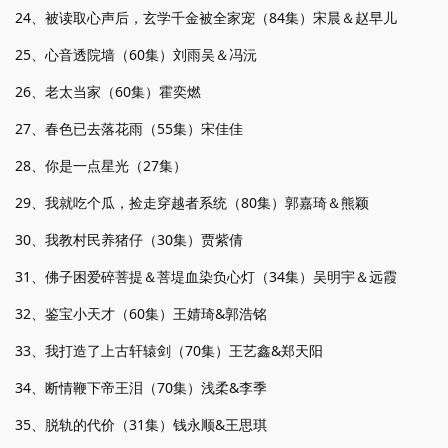
24、被读取心声后，玄学千金被全家宠（84集）宋晨＆赵早儿
25、心音透院墙（60集）刘雨吴＆冯沅
26、老太当家（60集）霍奕燃
27、春色已去落花雨（55集）宋佳佳
28、你是一点星光（27集）
29、我就吃个瓜，捡走穿越者系统（80集）郭嘉琦＆熊颖
30、我教村民养猪仔（30集）贾紫倩
31、佛子困爱碎菩提＆菩堤血染负心灯（34集）吴明宇＆远霞
32、鉴宝小天才（60集）王婧琦&郭浩铭
33、我打造了上古轩辕剑（70集）王艺鑫&郑天阳
34、断情鞭下帝王泪（70集）浅柔&李季
35、脱轨的代价（31集）钱永顺&王思琪