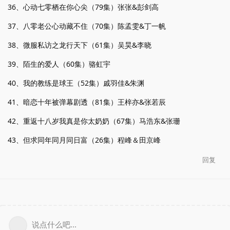
36、心动七零栖在你心尖（79集）张张&彭剑高
37、八零老公心动藏不住（70集）陈孟雯&丁一帆
38、微服私访之龙行天下（61集）吴昊&李晓
39、陌生的爱人（60集）骆虹宇
40、我的教练是球王（52集）戚羽佳&朱渊
41、暗恋十年被弹幕剧透（81集）王梓亦&张若辰
42、重返十八岁我真是你太奶奶（67集）马浩东&张珊
43、但求同年同月同日富（26集）程峰＆田京峰
回复
说点什么吧...