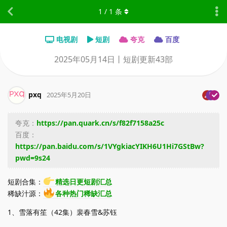
1
/
1
条
电视剧
短剧
夸克
百度
2025年05月14日丨短剧更新43部
pxq
2025年5月20日
夸克：
https://pan.quark.cn/s/f82f7158a25c
百度：
https://pan.baidu.com/s/1VYgkiacYIKH6U1Hi7GStBw?
pwd=9s24
短剧合集：
精选日更短剧汇总
稀缺汁源：
各种热门稀缺汇总
1、雪落有笙（42集）裴春雪&苏钰