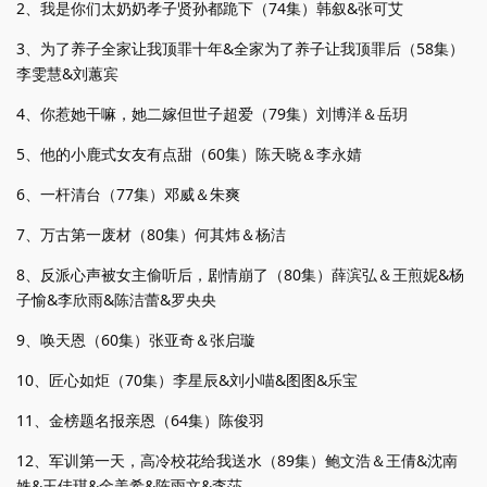
2、我是你们太奶奶孝子贤孙都跪下（74集）韩叙&张可艾
3、为了养子全家让我顶罪十年&全家为了养子让我顶罪后（58集）
李雯慧&刘蕙宾
4、你惹她干嘛，她二嫁但世子超爱（79集）刘博洋＆岳玥
5、他的小鹿式女友有点甜（60集）陈天晓＆李永婧
6、一杆清台（77集）邓威＆朱爽
7、万古第一废材（80集）何其炜＆杨洁
8、反派心声被女主偷听后，剧情崩了（80集）薛滨弘＆王煎妮&杨
子愉&李欣雨&陈洁蕾&罗央央
9、唤天恩（60集）张亚奇＆张启璇
10、匠心如炬（70集）李星辰&刘小喵&图图&乐宝
11、金榜题名报亲恩（64集）陈俊羽
12、军训第一天，高冷校花给我送水（89集）鲍文浩＆王倩&沈南
姝&王佳琪&金美希&陈雨文&李莎