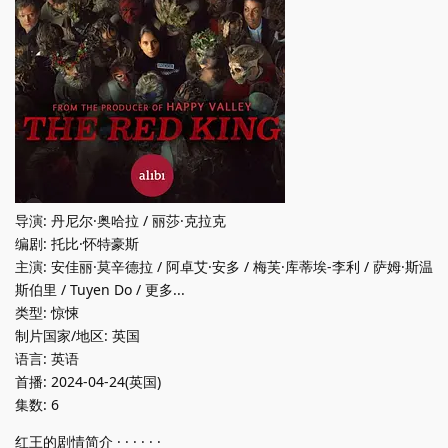
导演: 丹尼尔·奥哈拉 / 丽莎·克拉克
编剧: 托比·怀特豪斯
主演: 安佳丽·莫辛德拉 / 阿卓艾·安多 / 梅芙·库蒂埃-李利 / 萨姆·斯温
斯伯里 / Tuyen Do / 更多...
类型: 惊悚
制片国家/地区: 英国
语言: 英语
首播: 2024-04-24(英国)
集数: 6
红王的剧情简介 · · · · · ·