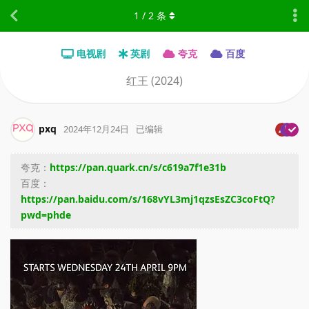
1
/
2
条
电视剧
英剧
夸克
百度
红王 (2024)
pxq
2024年12月24日
已编辑
夸克：
https://pan.quark.cn/s/c619a7f1e31b
百度：
https://pan.baidu.com/s/168vYL3mj1qzsEsZC3coFtQ?
pwd=phde