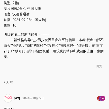
类型: 剧情
制片国家/地区: 中国大陆
语言: 汉语普通话
首播: 2024-09-26(中国大陆)
集数: 16
明日有晴天的剧情简介 · · · · · ·
一群性格各异的少男少女因重疾在医院相识。本着“我命由我不
由天”的信念，“癌症初体验”的程晖和“病娇三好生”路语晴，在“重症
钉子户”铁哥的倡导下抱团取暖，用乐观的精神和戏谑的态度干翻病
魔。
回复
7 天
后
pxq
2024年10月5日