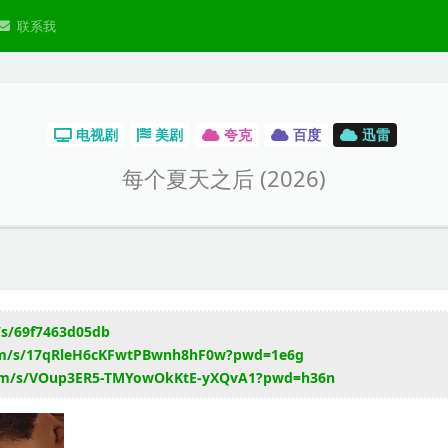
联系我
电视剧
美剧
夸克
百度
迅雷
每个夏天之后 (2026)
/s/69f7463d05db
com/s/17qRleH6cKFwtPBwnh8hF0w?pwd=1e6g
.com/s/VOup3ER5-TMYowOkKtE-yXQvA1?pwd=h36n