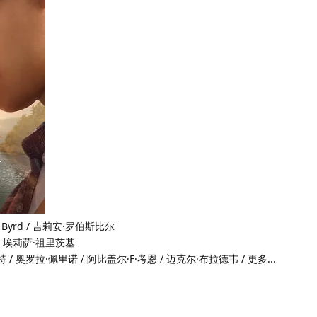
W. Byrd / 吉莉安·罗伯斯比尔
 / 埃莉萨·祖里茨基
 / 奥罗拉·佩里诺 / 阿比盖尔·F·考恩 / 迈克尔·布拉德韦 / 更多...