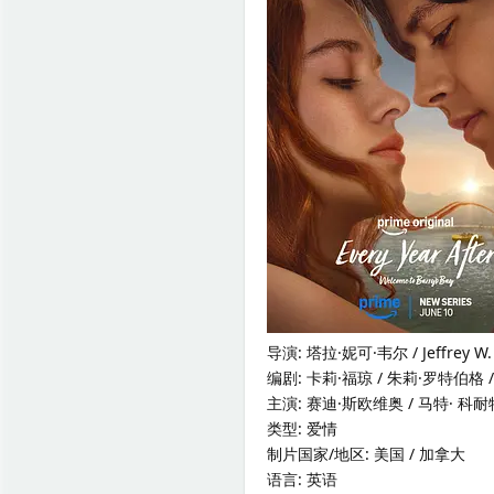
导演: 塔拉·妮可·韦尔 / Jeffrey 
编剧: 卡莉·福琼 / 朱莉·罗特伯格
主演: 赛迪·斯欧维奥 / 马特· 科耐特
类型: 爱情
制片国家/地区: 美国 / 加拿大
语言: 英语