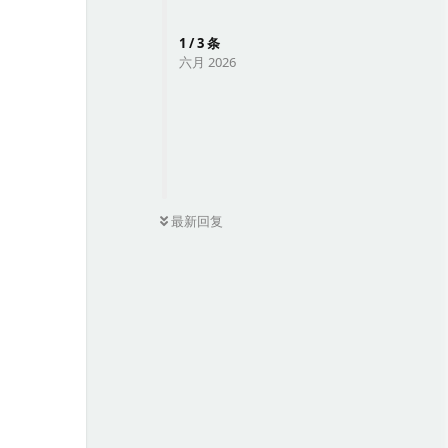
1
/
3
条
六月 2026
0
条未读
最新回复