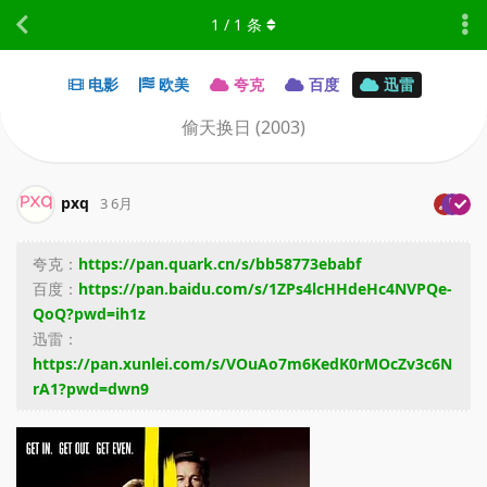
1
/
1
条
电影
欧美
夸克
百度
迅雷
偷天换日 (2003)
pxq
3 6月
夸克：
https://pan.quark.cn/s/bb58773ebabf
百度：
https://pan.baidu.com/s/1ZPs4lcHHdeHc4NVPQe-
QoQ?pwd=ih1z
迅雷：
https://pan.xunlei.com/s/VOuAo7m6KedK0rMOcZv3c6N
rA1?pwd=dwn9