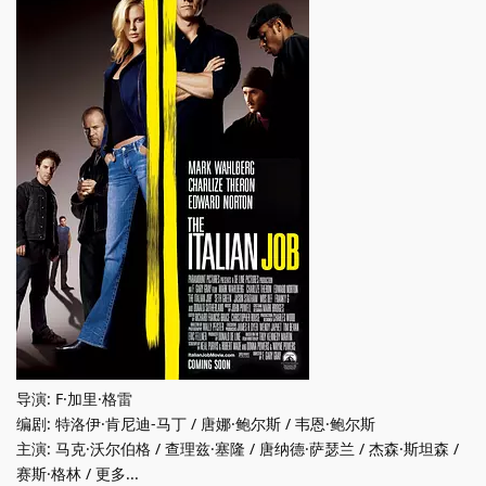
导演: F·加里·格雷
编剧: 特洛伊·肯尼迪-马丁 / 唐娜·鲍尔斯 / 韦恩·鲍尔斯
主演: 马克·沃尔伯格 / 查理兹·塞隆 / 唐纳德·萨瑟兰 / 杰森·斯坦森 /
赛斯·格林 / 更多...