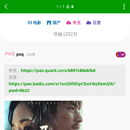
1
/
1
条
电影
国产
夸克
百度
寻她 (2023)
pxq
2 6月
夸克：
https://pan.quark.cn/s/6897c88ebfed
百度：
https://pan.baidu.com/s/1vcShfXEiyCDuY4tzDsmiZA?
pwd=9b23