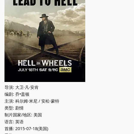
导演: 大卫·凡·安肯
编剧: 乔•盖顿
主演: 科尔姆·米尼 / 安松·蒙特
类型: 剧情
制片国家/地区: 美国
语言: 英语
首播: 2015-07-18(美国)