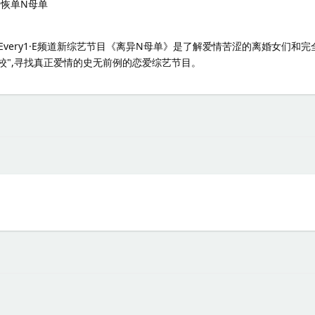
/ 恢单N母单
 Every1·E频道新综艺节目《离异N母单》是了解爱情苦涩的离婚女们和
校",寻找真正爱情的史无前例的恋爱综艺节目。