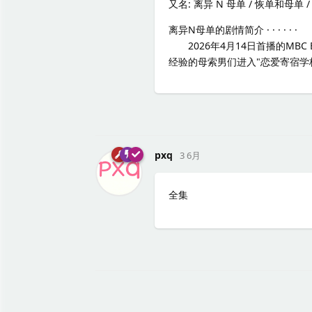
又名: 离异 N 母单 / 恢单和母单 
离异N母单的剧情简介 · · · · · ·
2026年4月14日首播的MBC
经验的母索男们进入"恋爱寄宿学
pxq
3 6月
全集