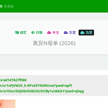
联系我
综艺
日韩
夸克
百度
迅雷
离异N母单 (2026)
/s/ad1d1b27f586
com/s/1vPjVW2S_E-KPvSEYNO9Uvw?pwd=apf1
i.com/s/VOu1DQO0vhXbV2UOCBy1uVAEA1?pwd=qhqg