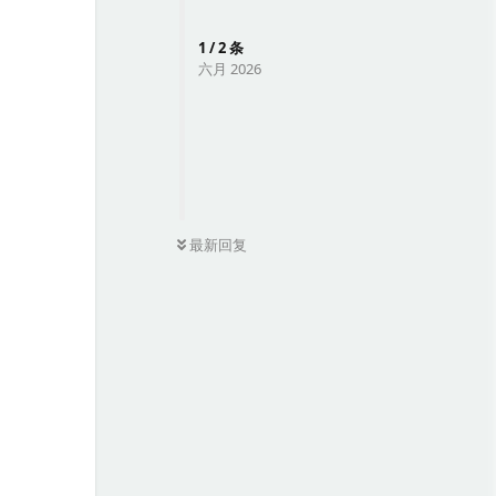
1
/
2
条
六月 2026
0
条未读
最新回复