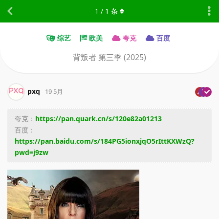
1
/
1
条
综艺
欧美
夸克
百度
背叛者 第三季 (2025)
pxq
19 5月
夸克：
https://pan.quark.cn/s/120e82a01213
百度：
https://pan.baidu.com/s/184PG5ionxjqO5rIttKXWzQ?
pwd=j9zw