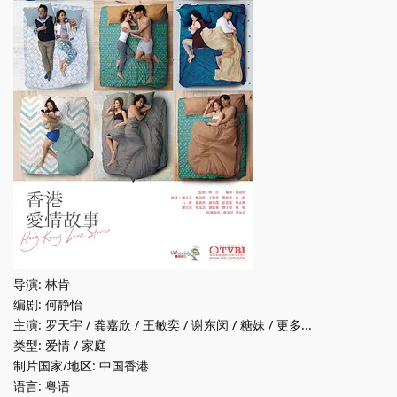
导演: 林肯
编剧: 何静怡
主演: 罗天宇 / 龚嘉欣 / 王敏奕 / 谢东闵 / 糖妹 / 更多...
类型: 爱情 / 家庭
制片国家/地区: 中国香港
语言: 粤语