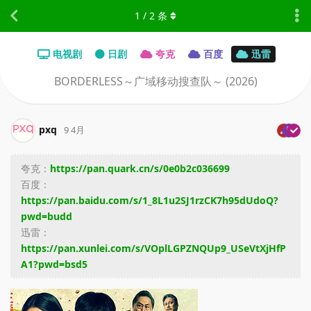
1
/
2
条
电视剧
日剧
夸克
百度
迅雷
BORDERLESS～广域移动搜查队～ (2026)
pxq
9 4月
夸克：
https://pan.quark.cn/s/0e0b2c036699
百度：
https://pan.baidu.com/s/1_8L1u2SJ1rzCK7h95dUdoQ?
pwd=budd
迅雷：
https://pan.xunlei.com/s/VOplLGPZNQUp9_USeVtXjHfP
A1?pwd=bsd5