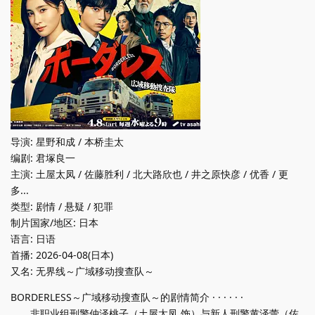
导演: 星野和成 / 本桥圭太
编剧: 君塚良一
主演: 土屋太凤 / 佐藤胜利 / 北大路欣也 / 井之原快彦 / 优香 / 更
多...
类型: 剧情 / 悬疑 / 犯罪
制片国家/地区: 日本
语言: 日语
首播: 2026-04-08(日本)
又名: 无界线～广域移动搜查队～
BORDERLESS～广域移动搜查队～的剧情简介 · · · · · ·
非职业组刑警仲泽桃子（土屋太凤 饰）与新人刑警黄泽蕾（佐